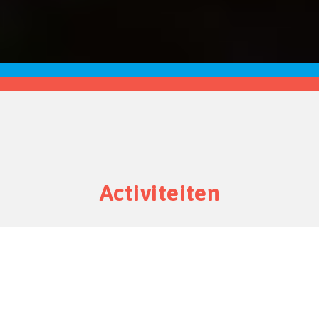
Activiteiten
De Klimroos organiseert wekelijks, maande
terugkerende activiteiten.